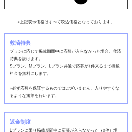
※上記表示価格はすべて税込価格となっております。
救済特典
プランに応じて掲載期間中に応募が入らなかった場合、救済
特典を設けます。
Sプラン、Mプラン、Lプラン共通で応募が1件来るまで掲載
料金を無料にします。
※必ず応募を保証するものではございません。入りやすくな
るような施策を行います。
返金制度
Lプランに限り掲載期間中に応募が入らなかった（0件）場