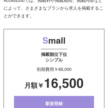
AccessJobでは、掲載料や掲載期間、掲載内容など
によって、さまざまなプランから求人を掲載するこ
とができます。
S
mall
掲載順位下位
シンプル
初期費用￥88,000
16,500
月額￥
新規登録