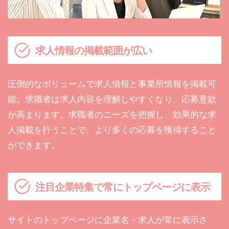
求人情報の掲載範囲が広い
圧倒的なボリュームで求人情報と事業所情報を掲載可
能。求職者は求人内容を理解しやすくなり、応募意欲
が高まります。求職者のニーズを把握し、効果的な求
人掲載を行うことで、より多くの応募を獲得すること
ができます。
注目企業特集で常にトップページに表示
サイトのトップページに企業名・求人が常に表示さ