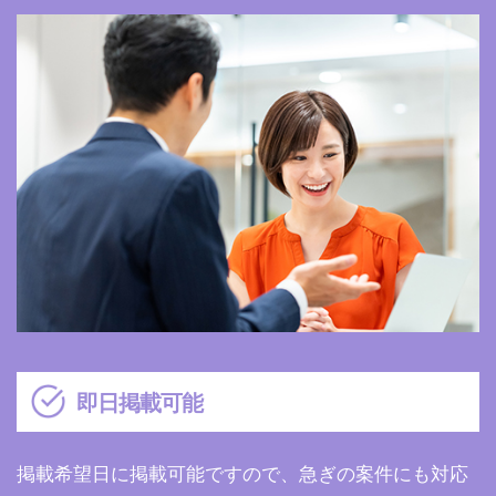
即日掲載可能
掲載希望日に掲載可能ですので、急ぎの案件にも対応