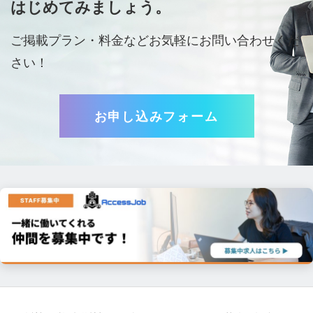
はじめてみましょう。
ご掲載プラン・料金などお気軽にお問い合わせくだ
さい！
お申し込みフォーム