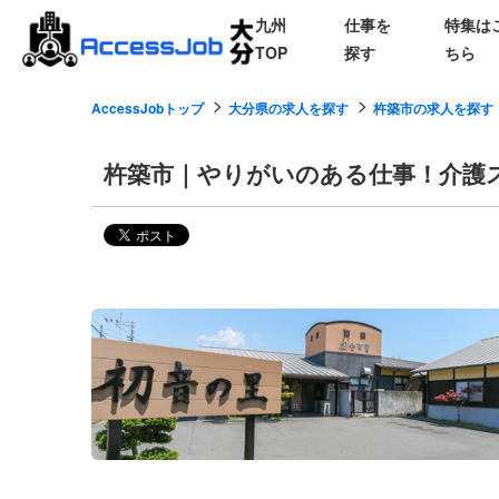
九州
仕事を
特集は
TOP
探す
ちら
AccessJobトップ
大分県の求人を探す
杵築市の求人を探す
杵築市｜やりがいのある仕事！介護