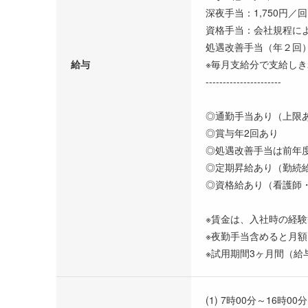
深夜手当：1,750円／回
資格手当：会社規程に
処遇改善手当（年２回
給与
※毎月支給分で支給し
----------------------
◎通勤手当あり（上限
◎賞与年2回あり
◎処遇改善手当は前年度実
◎定期昇給あり（勤続
◎資格給あり（看護師
※賃金は、入社時の経
※夜勤手当含めると月額19
※試用期間3ヶ月間（給
(1) 7時00分～16時00分