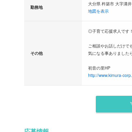
大分県 杵築市 大字溝井
勤務地
地図を表示
◎子育て応援求人です！
ご相談やお話しだけでも
その他
気になる事ありました
初音の里HP
http://www.kimura-corp.
応募情報