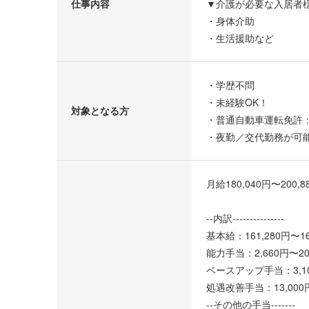
仕事内容
▼介護が必要な入居者
・身体介助
・生活援助など
・学歴不問
・未経験OK！
対象となる方
・普通自動車運転免許
・夜勤／交代勤務が可
月給180,040円〜200,8
--内訳---------------
基本給：161,280円〜16
能力手当：2,660円〜20
ベースアップ手当：3,10
処遇改善手当：13,000円
--その他の手当-------