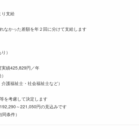
より支給
）
きれなかった差額を年２回に分けて支給します
あり）
績425,829円／年
給）
・介護福祉士・社会福祉士など）
験等を考慮して決定します
2,290～221,050円の見込みです
与同条件）