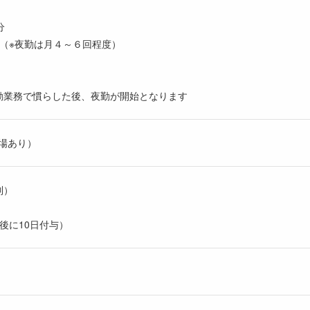
分
00分（※夜勤は月４～６回程度）
勤業務で慣らした後、夜勤が開始となります
場あり）
制）
後に10日付与）