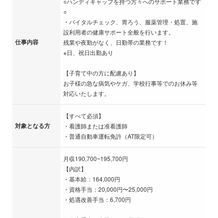
○ハンディキャップを持つ方々へのサポート業務です
○
・バイタルチェック、胃ろう、服薬管理・処置、施
設利用者の健康サポート全般を行います。
仕事内容
残業や夜勤がなく、日勤帯の業務です！
※日、祝日出勤あり
【子育て中の方に配慮あり】
お子様の急な病気やケガ、学校行事等でのお休み等
対応いたします。
【すべて必須】
対象となる方
・看護師または准看護師
・普通自動車運転免許（AT限定可）
月収190,700~195,700円
【内訳】
・基本給：164,000円
・資格手当：20,000円〜25,000円
・処遇改善手当：6,700円