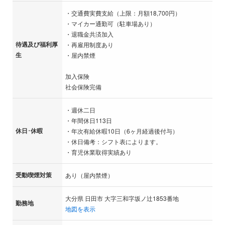
・交通費実費支給（上限：月額18,700円）
・マイカー通勤可（駐車場あり）
・退職金共済加入
待遇及び福利厚
・再雇用制度あり
生
・屋内禁煙
加入保険
社会保険完備
・週休二日
・年間休日113日
休日･休暇
・年次有給休暇10日（6ヶ月経過後付与）
・休日備考：シフト表によります。
・育児休業取得実績あり
受動喫煙対策
あり（屋内禁煙）
大分県 日田市 大字三和字坂ノ辻1853番地
勤務地
地図を表示