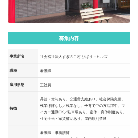
募集内容
事業所名
社会福祉法人すぎのこ村 ひばり～ヒルズ
職種
看護師
雇用形態
正社員
昇給・賞与あり、交通費支給あり、社会保険完備、
残業ほぼなし／残業なし、子育て中の方活躍中、マ
特徴
イカー通勤OK／駐車場あり、産休・育休制度あり、
住宅手当・家賃補助あり、屋内原則禁煙
看護師・准看護師