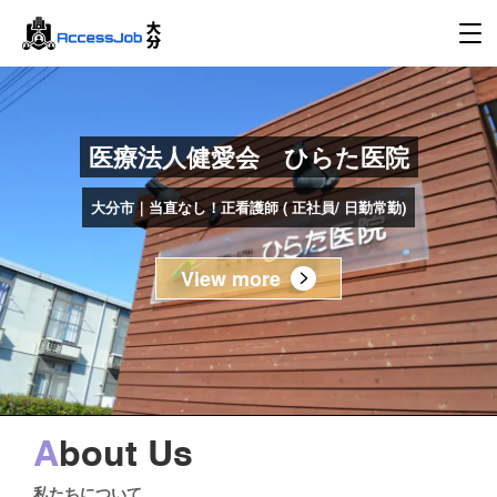
医療法人健愛会 ひらた医院
大分市｜当直なし！正看護師 ( 正社員/ 日勤常勤)
View more
A
bout Us
私たちについて