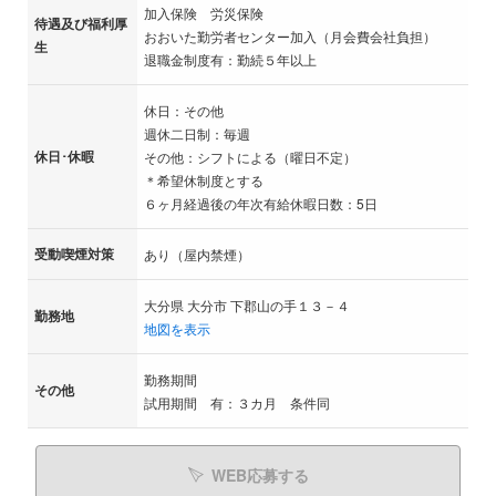
加入保険 労災保険
待遇及び福利厚
おおいた勤労者センター加入（月会費会社負担）
生
退職金制度有：勤続５年以上
休日：その他
週休二日制：毎週
休日･休暇
その他：シフトによる（曜日不定）
＊希望休制度とする
６ヶ月経過後の年次有給休暇日数：5日
受動喫煙対策
あり（屋内禁煙）
大分県 大分市 下郡山の手１３－４
勤務地
地図を表示
勤務期間
その他
試用期間 有：３カ月 条件同
WEB応募する