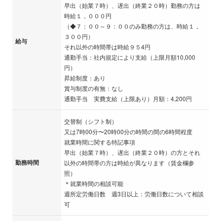
早出（始業７時）、遅出（終業２０時）勤務の方は
時給１，０００円
（◆７：００～９：００のみ勤務の方は、時給１，
３００円）
給与
それ以外の時間帯は時給９５4円
通勤手当：社内規定により支給（上限月額10,000
円）
昇給制度：あり
賞与制度の有無：なし
通勤手当 実費支給（上限あり）月額：4,200円
交替制（シフト制）
又は7時00分〜20時00分の時間の間の6時間程度
就業時間に関する特記事項
早出（始業７時）、遅出（終業２０時）の方とそれ
勤務時間
以外の時間帯の方は時給が異なります（賃金欄参
照）
＊就業時間の相談可能
週所定労働日数 週3日以上：労働日数について相談
可