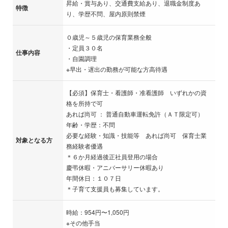
昇給・賞与あり、交通費支給あり、退職金制度あ
特徴
り、学歴不問、屋内原則禁煙
０歳児～５歳児の保育業務全般
・定員３０名
仕事内容
・自園調理
※早出・遅出の勤務が可能な方高待遇
【必須】保育士・看護師・准看護師 いずれかの資
格を所持で可
あれば尚可 ： 普通自動車運転免許（ＡＴ限定可）
年齢・学歴：不問
必要な経験・知識・技能等 あれば尚可 保育士業
対象となる方
務経験者優遇
＊６か月経過後正社員登用の場合
慶弔休暇・アニバーサリー休暇あり
年間休日：１０７日
＊子育て支援員も募集しています。
時給：954円〜1,050円
※その他手当