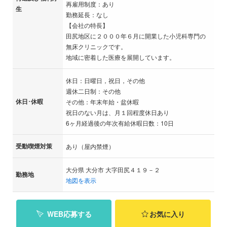
再雇用制度：あり
生
勤務延長：なし
【会社の特長】
田尻地区に２０００年６月に開業した小児科専門の
無床クリニックです。
地域に密着した医療を展開しています。
休日：日曜日，祝日，その他
週休二日制：その他
休日･休暇
その他：年末年始・盆休暇
祝日のない月は、月１回程度休日あり
6ヶ月経過後の年次有給休暇日数：10日
受動喫煙対策
あり（屋内禁煙）
大分県 大分市 大字田尻４１９－２
勤務地
地図を表示
WEB応募する
お気に入り