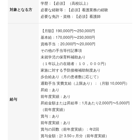
学歴：【必須】 （高校以上）
対象となる方
必要な経験等：【必須】看護業務の経験
必要な免許・資格：【必須】看護師
【月額】190,000円〜250,000円
基本給：170,000円〜230,000円
資格手当 ：20,000円〜20,000円
その他の手当等付記事項
未就学児の保育料補助あり
（１年以上の在籍者：１０，０００円）
家族に対する予防接種補助制度あり
歩合給あり（月の患者数に応じて）
通勤手当 実費支給（上限あり）：（月額 10,000円）
昇給：あり
前年度実績：あり
給与
昇給金額または昇給率：1月あたり2,000円〜5,000円
（前年度実績）
賞与：あり
前年度実績：あり
賞与の回数（前年度実績）：年2回
賞与金額：計 3.50ヶ月分（前年度実績）