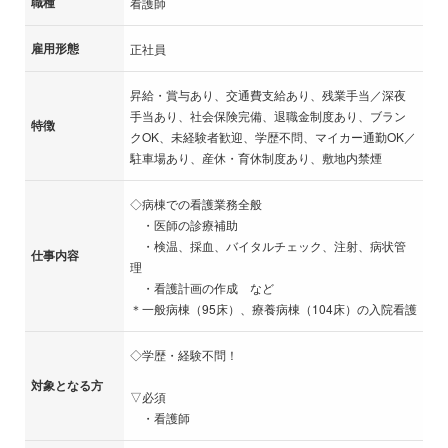
職種
看護師
雇用形態
正社員
昇給・賞与あり、交通費支給あり、残業手当／深夜
手当あり、社会保険完備、退職金制度あり、ブラン
特徴
クOK、未経験者歓迎、学歴不問、マイカー通勤OK／
駐車場あり、産休・育休制度あり、敷地内禁煙
◇病棟での看護業務全般
・医師の診療補助
・検温、採血、バイタルチェック、注射、病状管
仕事内容
理
・看護計画の作成 など
＊一般病棟（95床）、療養病棟（104床）の入院看護
◇学歴・経験不問！
対象となる方
▽必須
・看護師