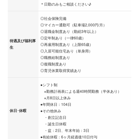
＊日勤のみもご相談ください♪
◎社会保険完備
◎マイカー通勤可（駐車場2,000円/月）
◎退職金制度あり（勤続3年以上）
◎定年制あり（一律60歳）
待遇及び福利厚
◎再雇用制度あり（上限65歳）
生
◎入居可能住宅あり（単身用）
◎職務給制度あり
◎復職制度あり
◎育児休業取得実績あり
●シフト制
※勤務計画表による週40時間勤務（半休あり）
※月8日以上休み
●年間休日：104日
休日･休暇
●その他休み
・創立記念日
・誕生日休暇
・盆：2日、年末年始：3日
●有給休暇：6ヶ月経過後10日付与