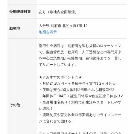
受動喫煙対策
あり（敷地内全面禁煙）
大分県 別府市 北的ヶ浜町5-19
勤務地
地図を表示
別府中央病院は、別府湾を望む抜群のロケーション
で、脳血管疾患・糖尿病・人工透析などの専門外来
を中心に急性期から慢性期、在宅復帰までを一貫し
てサポートしています。
★☆おすすめポイント☆★
・月給21.8万円～＋各種手当＋賞与3.2ヶ月分☆
・夜勤は安心の3人体制◎日勤のみも相談OK◎
・年間休日104日＋誕生日休暇や創立記念日休あり♪
・単身用住宅あり！別府で新生活をスタートしやす
その他
い環境！
・復職制度や育児休業取得実績ありでライフステー
ジに合わせて働ける！
スタッフ全員でサポートしますので、ブランクのあ