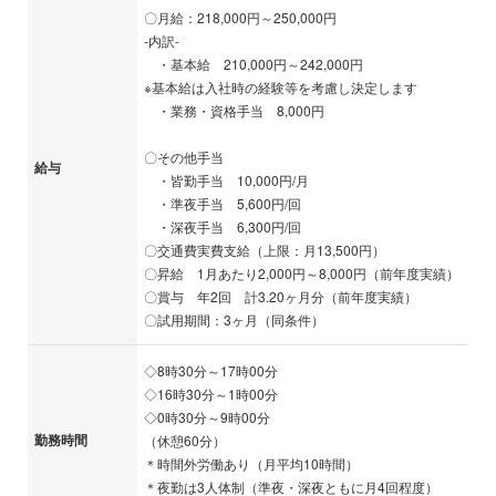
〇月給：218,000円～250,000円
-内訳-
・基本給 210,000円～242,000円
※基本給は入社時の経験等を考慮し決定します
・業務・資格手当 8,000円
〇その他手当
給与
・皆勤手当 10,000円/月
・準夜手当 5,600円/回
・深夜手当 6,300円/回
〇交通費実費支給（上限：月13,500円）
〇昇給 1月あたり2,000円～8,000円（前年度実績）
〇賞与 年2回 計3.20ヶ月分（前年度実績）
〇試用期間：3ヶ月（同条件）
◇8時30分～17時00分
◇16時30分～1時00分
◇0時30分～9時00分
勤務時間
（休憩60分）
＊時間外労働あり（月平均10時間）
＊夜勤は3人体制（準夜・深夜ともに月4回程度）