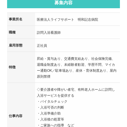
募集内容
事業所名
医療法人ライフサポート 明和記念病院
職種
訪問入浴看護師
雇用形態
正社員
昇給・賞与あり、交通費支給あり、社会保険完備、
退職金制度あり、未経験者歓迎、学歴不問、マイカ
特徴
ー通勤OK／駐車場あり、産休・育休制度あり、屋内
原則禁煙
◇要介護者や障がい者宅、有料老人ホームに訪問し
入浴サービスを提供する
・バイタルチェック
・入浴可否の判断
・入浴準備介助
仕事内容
・入浴後の処置等
・ご家族への指導 など