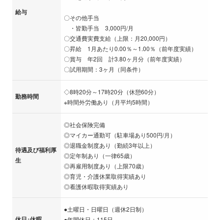
給与
〇その他手当
・皆勤手当 3,000円/月
〇交通費実費支給（上限：月20,000円）
〇昇給 1月あたり0.00％～1.00％（前年度実績）
〇賞与 年2回 計3.80ヶ月分（前年度実績）
〇試用期間：3ヶ月（同条件）
◇8時20分～17時20分（休憩60分）
勤務時間
※時間外労働あり（月平均5時間）
◎社会保険完備
◎マイカー通勤可（駐車場あり500円/月）
◎退職金制度あり（勤続3年以上）
待遇及び福利厚
◎定年制あり（一律65歳）
生
◎再雇用制度あり（上限70歳）
◎育児・介護休業取得実績あり
◎看護休暇取得実績あり
●土曜日・日曜日（週休2日制）
休日･休暇
●年間休日：115日