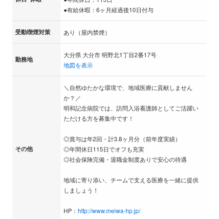
●有給休暇：6ヶ月経過後10日付与
受動喫煙対策
あり（屋内禁煙）
大分県 大分市 明野北1丁目2番17号
勤務地
地図を表示
＼自然ゆたかな環境で、地域医療に貢献しません
か？／
明和記念病院では、訪問入浴看護師としてご活躍い
ただける方を募集中です！
◎賞与は年2回・計3.8ヶ月分（前年度実績）
その他
◎年間休日115日でオフも充実
◎社会保険完備・退職金制度ありで安心の待遇
地域に寄り添い、チームで支える医療を一緒に提供
しましょう！
HP：
http://www.meiwa-hp.jp/