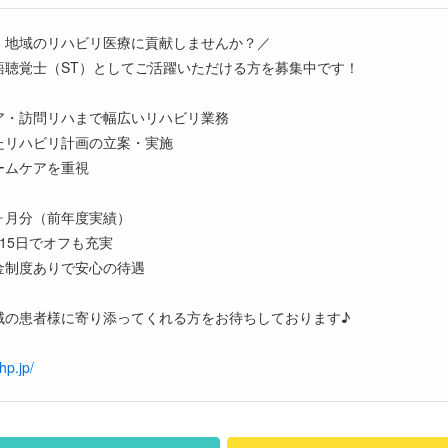
、地域のリハビリ医療に貢献しませんか？／
語聴覚士（ST）としてご活躍いただける方を募集中です！
ア・訪問リハまで幅広いリハビリ業務
たリハビリ計画の立案・実施
ームケアを重視
8ヶ月分（前年度実績）
15日でオフも充実
金制度ありで安心の待遇
域の患者様に寄り添ってくれる方をお待ちしております♪
hp.jp/