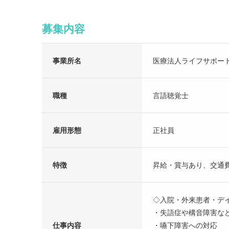
募集内容
事業所名
医療法人ライフサポー
職種
言語聴覚士
雇用形態
正社員
特徴
昇給・賞与あり、交通
◇入院・外来患者・デ
・失語症や構音障害な
仕事内容
・嚥下障害への対応