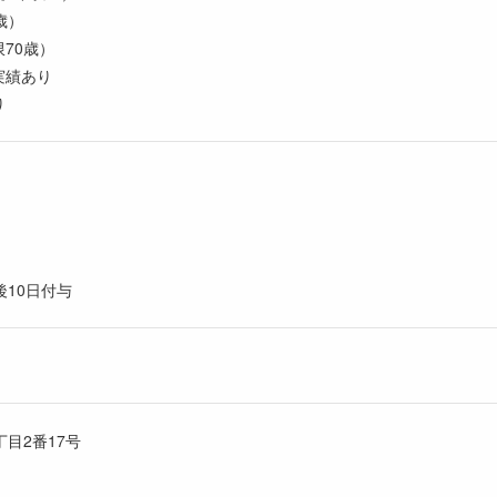
歳）
70歳）
実績あり
り
）
後10日付与
丁目2番17号