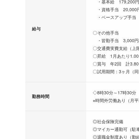
・基本給 179,200円～
・資格手当 20,000
・ベースアップ手当 5
給与
〇その他手当
・皆勤手当 3,000円
〇交通費実費支給（上限：
〇昇給 1月あたり1.0
〇賞与 年2回 計3.
〇試用期間：3ヶ月（
◇8時30分～17時30分
勤務時間
※時間外労働あり（月平
◎社会保険完備
◎マイカー通勤可（駐車
◎退職金制度あり（勤