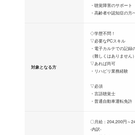
・聴覚障害のサポート
・高齢者や認知症の方
◇学歴不問！
▽必要なPCスキル
・電子カルテでの記録
（難しくはありません
▽あれば尚可
対象となる方
・リハビリ業務経験
▽必須
・言語聴覚士
・普通自動車運転免許
〇月給：204,200円～24
-内訳-