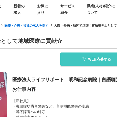
こ
新着の
お気に
サービス
職業(人材)紹介に
求人
入り
紹介
ついて
医療・介護・福祉の求人を探す
入院・外来・訪問で活躍！言語聴覚士として..
士として地域医療に貢献☆
WEB応募する
医療法人ライフサポート 明和記念病院｜言語聴
お仕事内容
【正社員】
・失語症や構音障害など、言語機能障害の訓練
・嚥下障害への対応
・聴覚障害のサポート