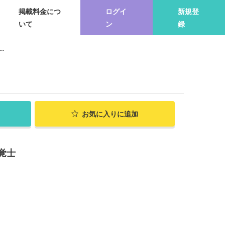
掲載料金につ
ログイ
新規登
いて
ン
録
.
お気に入り
に追加
覚士