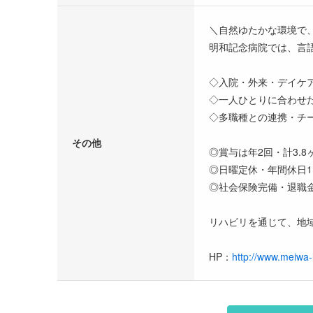
＼自然ゆたかな環境で
明和記念病院では、言
◇入院・外来・デイケ
◇一人ひとりに合わせ
◇多職種との連携・チ
その他
◎賞与は年2回・計3.
◎日曜定休・年間休日1
◎社会保険完備・退職
リハビリを通じて、地
HP：
http://www.meiwa-