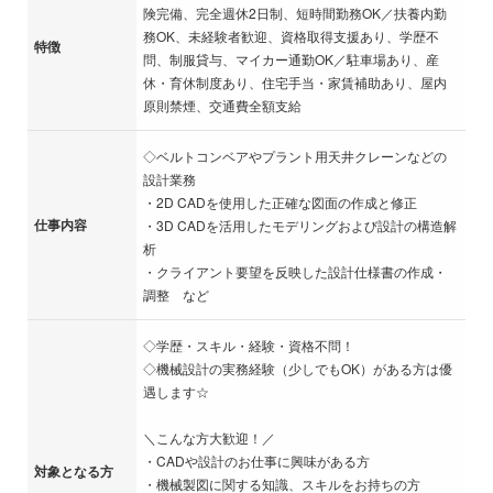
険完備、完全週休2日制、短時間勤務OK／扶養内勤
務OK、未経験者歓迎、資格取得支援あり、学歴不
特徴
問、制服貸与、マイカー通勤OK／駐車場あり、産
休・育休制度あり、住宅手当・家賃補助あり、屋内
原則禁煙、交通費全額支給
◇ベルトコンベアやプラント用天井クレーンなどの
設計業務
・2D CADを使用した正確な図面の作成と修正
仕事内容
・3D CADを活用したモデリングおよび設計の構造解
析
・クライアント要望を反映した設計仕様書の作成・
調整 など
◇学歴・スキル・経験・資格不問！
◇機械設計の実務経験（少しでもOK）がある方は優
遇します☆
＼こんな方大歓迎！／
・CADや設計のお仕事に興味がある方
対象となる方
・機械製図に関する知識、スキルをお持ちの方