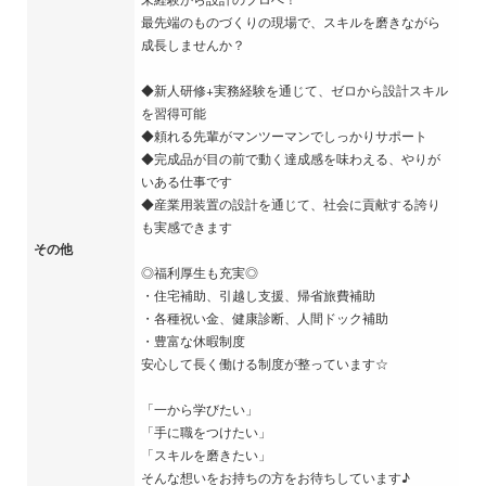
最先端のものづくりの現場で、スキルを磨きながら
成長しませんか？
◆新人研修+実務経験を通じて、ゼロから設計スキル
を習得可能
◆頼れる先輩がマンツーマンでしっかりサポート
◆完成品が目の前で動く達成感を味わえる、やりが
いある仕事です
◆産業用装置の設計を通じて、社会に貢献する誇り
も実感できます
その他
◎福利厚生も充実◎
・住宅補助、引越し支援、帰省旅費補助
・各種祝い金、健康診断、人間ドック補助
・豊富な休暇制度
安心して長く働ける制度が整っています☆
「一から学びたい」
「手に職をつけたい」
「スキルを磨きたい」
そんな想いをお持ちの方をお待ちしています♪