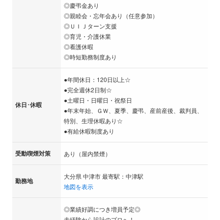
◎慶弔金あり
◎親睦会・忘年会あり（任意参加）
◎ＵＩＪターン支援
◎育児・介護休業
◎看護休暇
◎時短勤務制度あり
●年間休日：120日以上☆
●完全週休2日制☆
●土曜日・日曜日・祝祭日
休日･休暇
●年末年始、ＧＷ、夏季、慶弔、産前産後、裁判員、
特別、生理休暇あり☆
●有給休暇制度あり
受動喫煙対策
あり（屋内禁煙）
大分県 中津市 最寄駅：中津駅
勤務地
地図を表示
◎業績好調につき増員予定◎
未経験から設計のプロへ！