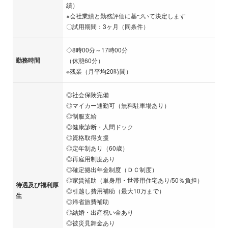
績）
※会社業績と勤務評価に基づいて決定します
〇試用期間：3ヶ月（同条件）
◇8時00分～17時00分
勤務時間
（休憩60分）
※残業（月平均20時間）
◎社会保険完備
◎マイカー通勤可（無料駐車場あり）
◎制服支給
◎健康診断・人間ドック
◎資格取得支援
◎定年制あり（60歳）
◎再雇用制度あり
◎確定拠出年金制度（ＤＣ制度）
◎家賃補助（単身用・世帯用住宅あり/50％負担）
待遇及び福利厚
◎引越し費用補助（最大10万まで）
生
◎帰省旅費補助
◎結婚・出産祝い金あり
◎被災見舞金あり