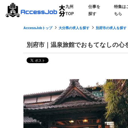
九州
仕事を
特集は
TOP
探す
ちら
AccessJobトップ
大分県の求人を探す
別府市の求人を探す
別府市｜温泉旅館でおもてなしの心