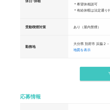
休日･休暇
＊希望休相談可
＊有給休暇は法定通り
受動喫煙対策
あり（屋内禁煙）
大分県 別府市 浜脇２
勤務地
地図を表示
応募情報