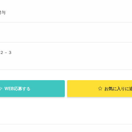
付与
－２－３
WEB応募する
お気に入り
に