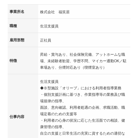
事業所名
株式会社 福笑居
職種
生活支援員
雇用形態
正社員
昇給・賞与あり、社会保険完備、アットホームな職
特徴
場、未経験者歓迎、学歴不問、マイカー通勤OK／駐
車場あり、分煙対応あり（喫煙室あり）
生活支援員
◆Ｂ型施設「オリーブ」における利用者指導業務
・個別支援計画に基づき、作業指導等の業務及び職
場規律の指導、
面談、意向確認、利用者処遇の企画、求職活動、職
場定着のための支援等
仕事内容
・利用者の心身の状況に応じた生活面での相談、健
康管理の指導、
自立の支援と日常生活の充実に資するための適切な