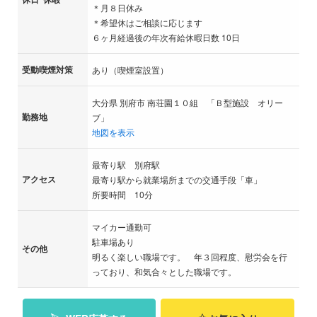
＊月８日休み
＊希望休はご相談に応じます
６ヶ月経過後の年次有給休暇日数 10日
受動喫煙対策
あり（喫煙室設置）
大分県 別府市 南荘園１０組 「Ｂ型施設 オリー
勤務地
ブ」
地図を表示
最寄り駅 別府駅
アクセス
最寄り駅から就業場所までの交通手段「車」
所要時間 10分
マイカー通勤可
駐車場あり
その他
明るく楽しい職場です。 年３回程度、慰労会を行
っており、和気合々とした職場です。