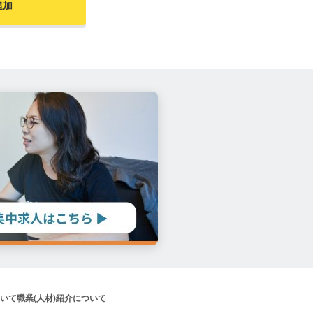
追加
いて
職業(人材)紹介について