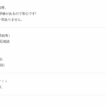
指導。
研修があるので安心です!
一切ありません。
（昇給有）
り応相談
目)
目)
す！＞
K。