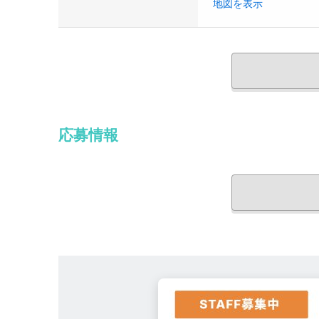
地図を表示
応募情報