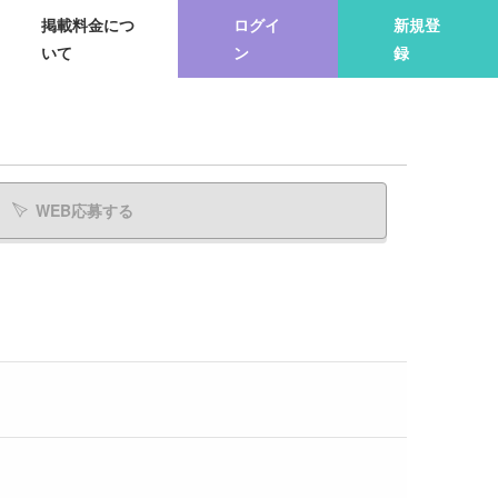
掲載料金につ
ログイ
新規登
いて
ン
録
WEB応募する