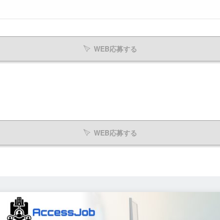
WEB応募する
WEB応募する