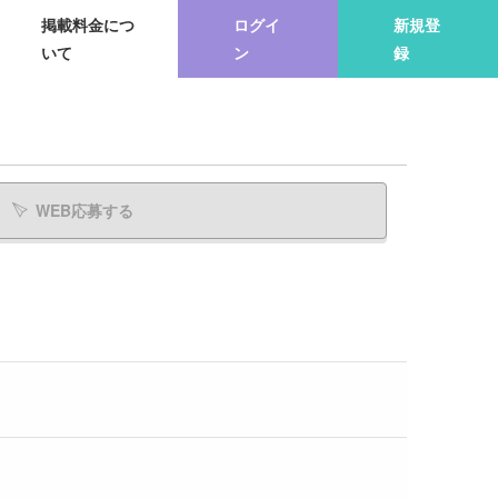
掲載料金につ
ログイ
新規登
いて
ン
録
WEB応募する