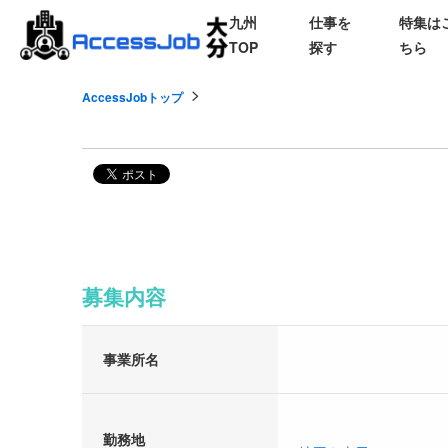
九州
仕事を
特集は
TOP
探す
ちら
AccessJobトップ
募集内容
事業所名
勤務地