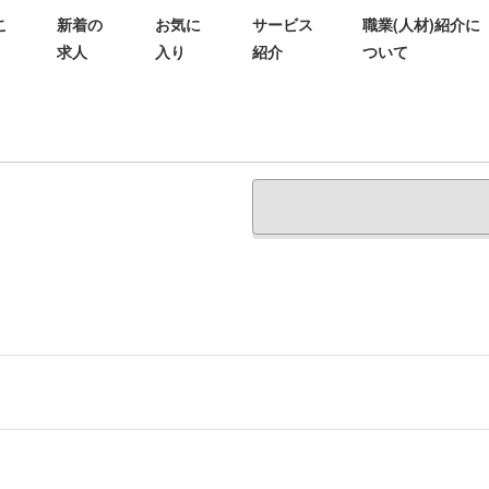
こ
新着の
お気に
サービス
職業(人材)紹介に
求人
入り
紹介
ついて