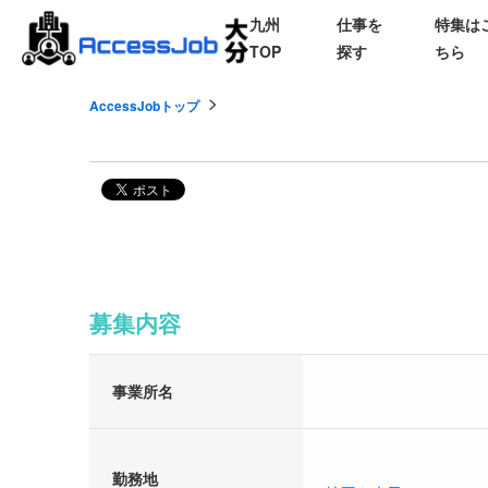
九州
仕事を
特集は
TOP
探す
ちら
AccessJobトップ
募集内容
事業所名
勤務地