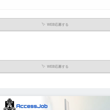
WEB応募する
WEB応募する