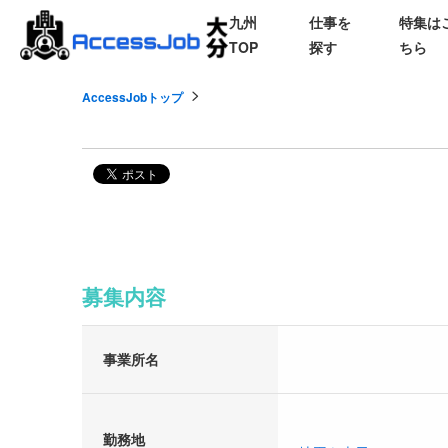
九州
仕事を
特集は
TOP
探す
ちら
AccessJobトップ
募集内容
事業所名
勤務地