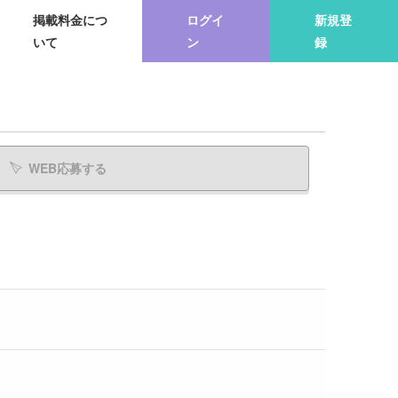
掲載料金につ
ログイ
新規登
いて
ン
録
WEB応募する