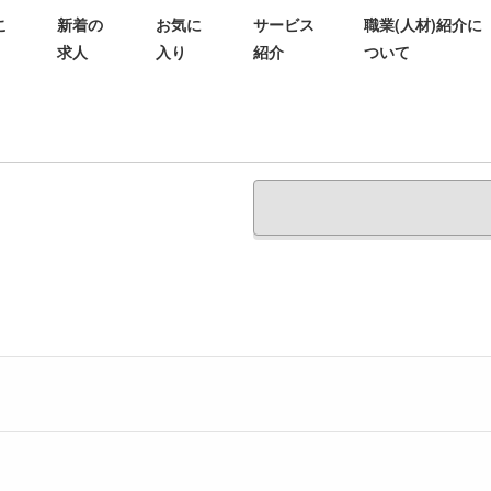
こ
新着の
お気に
サービス
職業(人材)紹介に
求人
入り
紹介
ついて