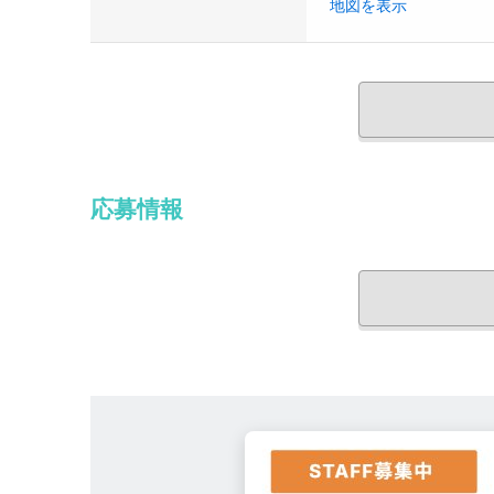
地図を表示
応募情報