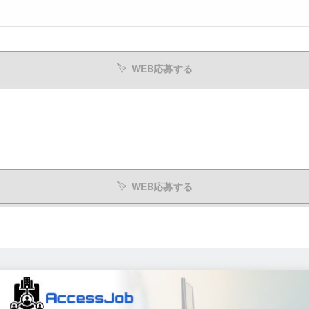
WEB応募する
WEB応募する