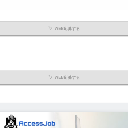
WEB応募する
WEB応募する