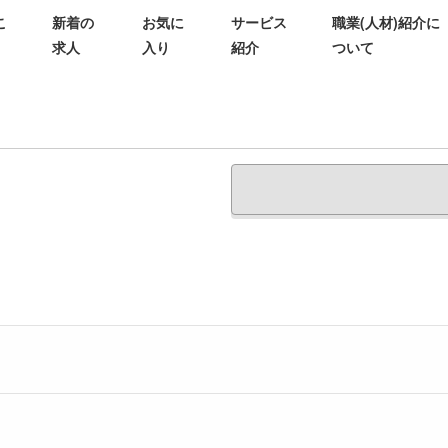
こ
新着の
お気に
サービス
職業(人材)紹介に
求人
入り
紹介
ついて