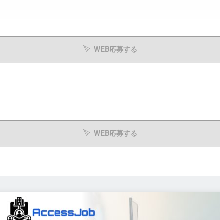
WEB応募する
WEB応募する