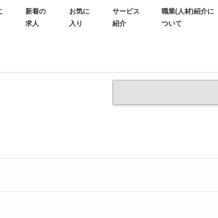
こ
新着の
お気に
サービス
職業(人材)紹介に
求人
入り
紹介
ついて