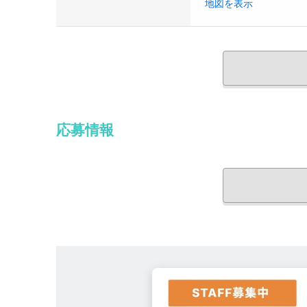
地図を表示
応募情報