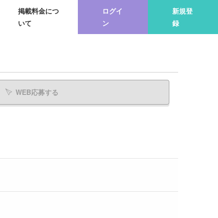
掲載料金につ
ログイ
新規登
いて
ン
録
WEB応募する