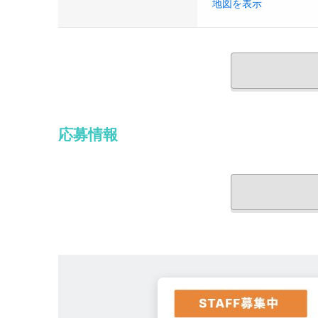
地図を表示
応募情報