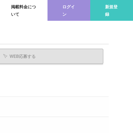
掲載料金につ
ログイ
新規登
いて
ン
録
WEB応募する