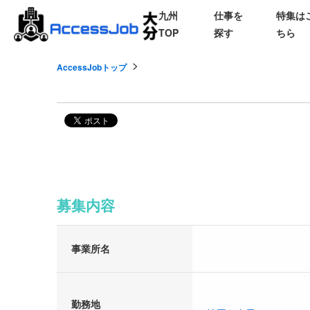
九州
仕事を
特集は
TOP
探す
ちら
AccessJobトップ
募集内容
事業所名
勤務地