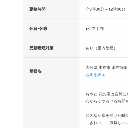
勤務時間
◇9時30分～12時00分
休日･休暇
●シフト制
受動喫煙対策
あり（屋内禁煙）
大分県 由布市 湯布院町川
勤務地
地図を表示
おやど 花の湯は自然
心からくつろげる時間
お客様が扉を開けた瞬
「きれい」「気持ちい