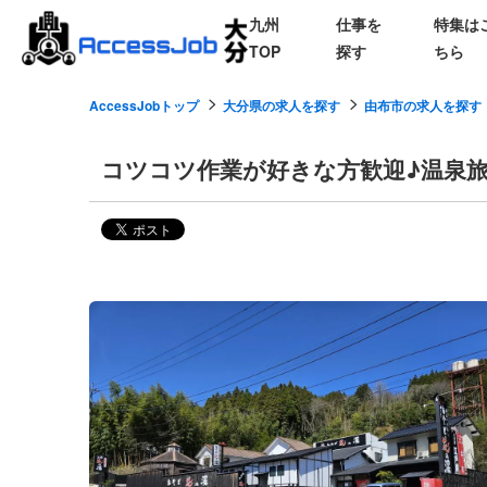
九州
仕事を
特集は
TOP
探す
ちら
AccessJobトップ
大分県の求人を探す
由布市の求人を探す
コツコツ作業が好きな方歓迎♪温泉