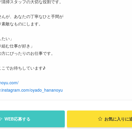
が清掃スタッフの大切な役割です。
せんが、あなたの丁寧なひと手間が
り素敵なものにします。
したい」
り組む仕事が好き」
の方にぴったりのお仕事です。
ここでお待ちしています♪
anoyu.com/
w.instagram.com/oyado_hananoyu
WEB応募する
お気に入り
に