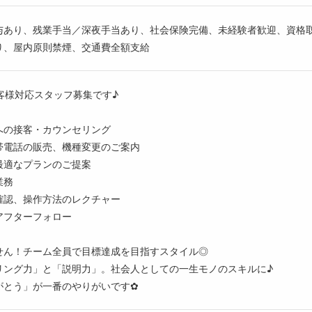
与あり、残業手当／深夜手当あり、社会保険完備、未経験者歓迎、資格
り、屋内原則禁煙、交通費全額支給
客様対応スタッフ募集です♪
への接客・カウンセリング
帯電話の販売、機種変更のご案内
最適なプランのご提案
業務
確認、操作方法のレクチャー
アフターフォロー
せん！チーム全員で目標達成を目指すスタイル◎
リング力」と「説明力」。社会人としての一生モノのスキルに♪
がとう」が一番のやりがいです✿