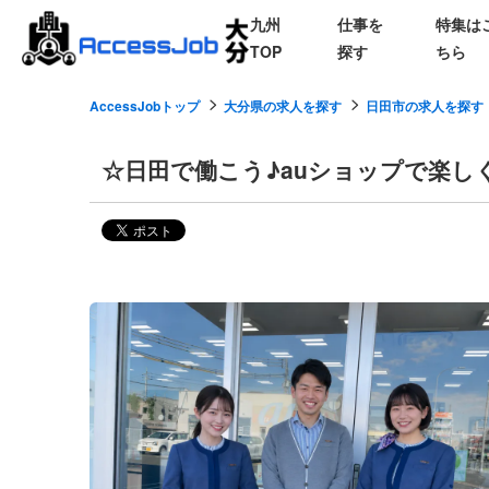
九州
仕事を
特集は
TOP
探す
ちら
AccessJobトップ
大分県の求人を探す
日田市の求人を探す
☆日田で働こう♪auショップで楽し