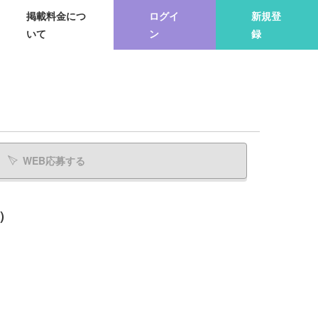
掲載料金につ
ログイ
新規登
いて
ン
録
WEB応募する
）