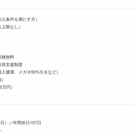
加入条件を満たす方）
（上限なし）
接種無料
取得支援制度
入優遇、メガネ50%引きなど）
員）
0万円）
8日）／年間休日107日
～