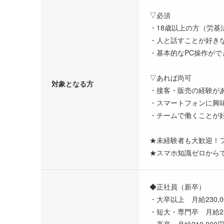
▽必須
・18歳以上の方（労基
・人と話すことが好き
・基本的なPC操作がで
▽あれば尚可
対象となる方
・接客・販売の経験が
・スマートフォンに興
・チームで働くことが
★未経験者も大歓迎！フ
★スマホ知識ゼロから
◆正社員（新卒）
・大卒以上 月給230,
・短大・専門卒 月給22
・高卒 月給210,00