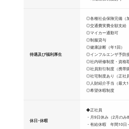
◎各種社会保険完備（
◎交通費実費全額支給
◎マイカー通勤可
◎制服貸与
◎健康診断（年1回）
待遇及び福利厚生
◎インフルエンザ予防
◎社内研修制度・資格
◎社員割引制度（携帯購
◎社宅制度あり（正社
◎人財紹介手当（最大1
◎希望休暇制度
◆正社員
・月9日休み（2月のみ
休日･休暇
・有給休暇 年間10日