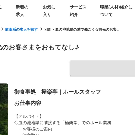
こ
新着の
お気に
サービス
職業(人材)紹介に
求人
入り
紹介
ついて
飲食系の求人を探す
別府・血の池地獄の隣で働こう☆観光のお客...
光のお客さまをおもてなし♪
御食事処 極楽亭｜ホールスタッフ
お仕事内容
【アルバイト】
◇血の池地獄に隣接する「極楽亭」でのホール業務
・お客様のご案内
・注文取り