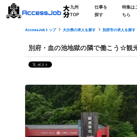
九州
仕事を
特集は
TOP
探す
ちら
AccessJobトップ
大分県の求人を探す
別府市の求人を探す
別府・血の池地獄の隣で働こう☆観