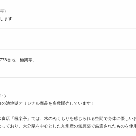
与）
します
778番地「極楽亭」
1つ
血の池地獄オリジナル商品を多数販売しています！
食店「極楽亭」では、木のぬくもりを感じられる空間で身体に優しいお料
わっており、大分県を中心とした九州産の無農薬で厳選されたものを使