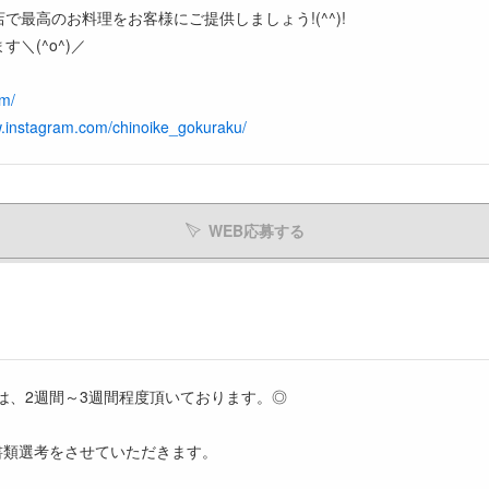
で最高のお料理をお客様にご提供しましょう!(^^)!
＼(^o^)／
.com/
w.instagram.com/chinoike_gokuraku/
WEB応募する
は、2週間～3週間程度頂いております。◎
書類選考をさせていただきます。