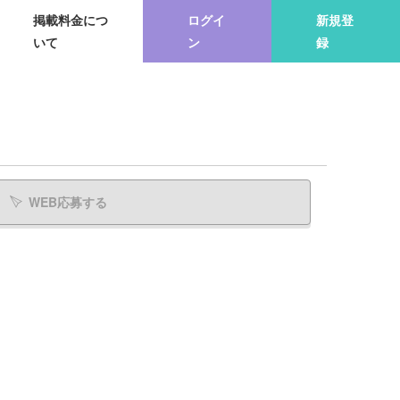
掲載料金につ
ログイ
新規登
いて
ン
録
WEB応募する