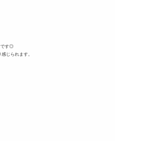
！
力です◎
り感じられます。