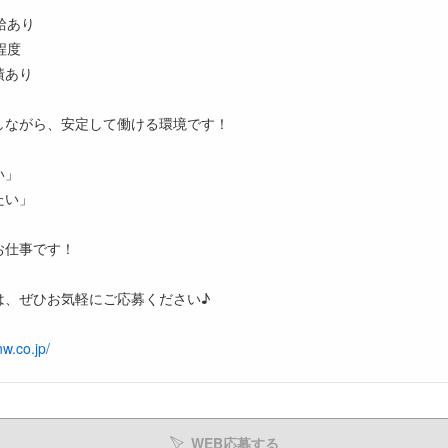
給あり
程度
績あり
しながら、安定して働ける環境です！
い」
たい」
」
お仕事です！
は、ぜひお気軽にご応募ください♪
w.co.jp/
WEB応募する