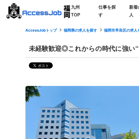
九州
仕事を探
新着
TOP
す
人
AccessJobトップ
福岡県の求人を探す
福岡市早良区の求人
未経験歓迎◎これからの時代に強い“