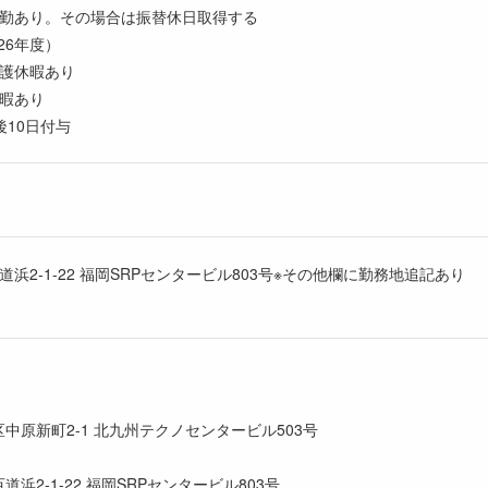
勤あり。その場合は振替休日取得する
26年度）
介護休暇あり
休暇あり
後10日付与
道浜2-1-22 福岡SRPセンタービル803号※その他欄に勤務地追記あり
原新町2-1 北九州テクノセンタービル503号
2-1-22 福岡SRPセンタービル803号