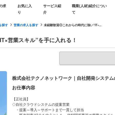
の求
お気に入
サービス紹
職業(人材)紹介につい
り
介
て
を探す
営業の求人を探す
未経験歓迎◎これからの時代に強い“IT×...
IT×営業スキル”を手に入れる！
株式会社テクノネットワーク｜自社開発システムの
お仕事内容
【正社員】
◇自社クラウドシステムの提案営業
・提案～導入～サポートまで一貫して担当
・既存顧客/紹介を中心とした、信頼関係重視の営業スタイル