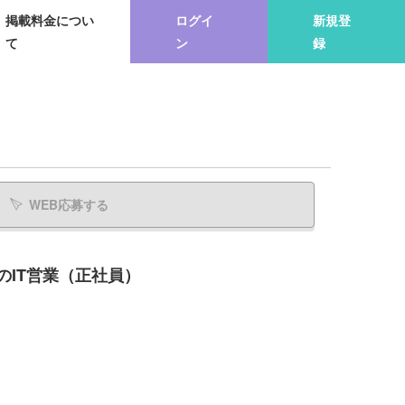
掲載料金につい
ログイ
新規登
て
ン
録
WEB応募する
IT営業（正社員）