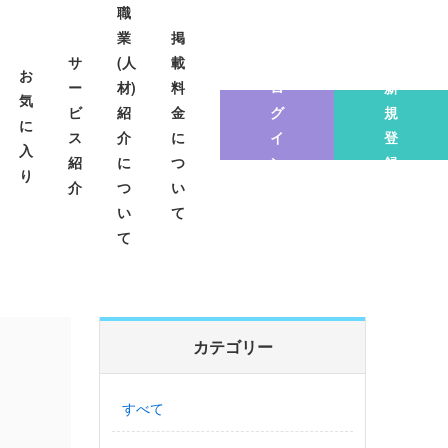
職
業
掲
サ
(人
載
お
ー
材)
料
ロ
新
気
ビ
紹
金
グ
規
に
ス
介
に
イ
登
入
紹
に
つ
ン
録
り
介
つ
い
い
て
て
カテゴリー
すべて